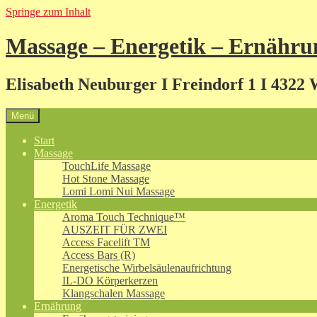
Springe zum Inhalt
Massage – Energetik – Ernähru
Elisabeth Neuburger I Freindorf 1 I 4322 
Menü
Start
Massage
TouchLife Massage
Hot Stone Massage
Lomi Lomi Nui Massage
Energetik
Aroma Touch Technique™
AUSZEIT FÜR ZWEI
Access Facelift TM
Access Bars (R)
Energetische Wirbelsäulenaufrichtung
IL-DO Körperkerzen
Klangschalen Massage
Ernährung