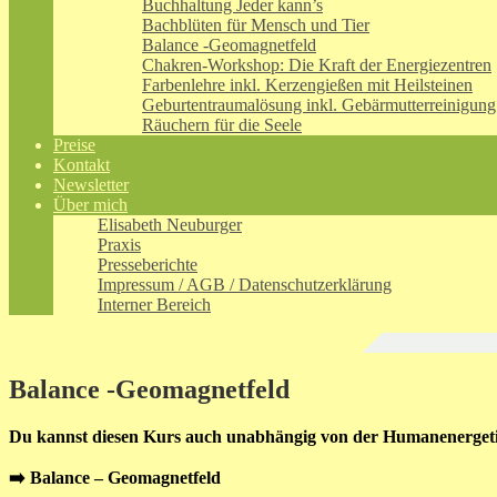
Buchhaltung Jeder kann’s
Bachblüten für Mensch und Tier
Balance -Geomagnetfeld
Chakren-Workshop: Die Kraft der Energiezentren
Farbenlehre inkl. Kerzengießen mit Heilsteinen
Geburtentraumalösung inkl. Gebärmutterreinigung
Räuchern für die Seele
Preise
Kontakt
Newsletter
Über mich
Elisabeth Neuburger
Praxis
Presseberichte
Impressum / AGB / Datenschutzerklärung
Interner Bereich
Balance -Geomagnetfeld
Du kannst diesen Kurs auch unabhängig von der Humanenerget
➡️ Balance – Geomagnetfeld