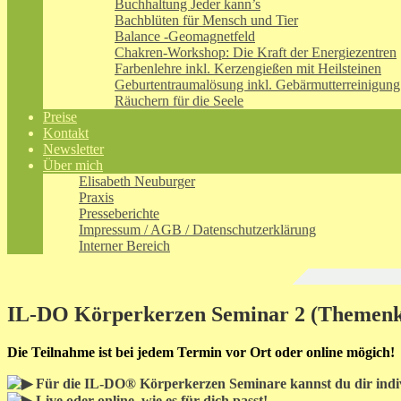
Buchhaltung Jeder kann’s
Bachblüten für Mensch und Tier
Balance -Geomagnetfeld
Chakren-Workshop: Die Kraft der Energiezentren
Farbenlehre inkl. Kerzengießen mit Heilsteinen
Geburtentraumalösung inkl. Gebärmutterreinigung
Räuchern für die Seele
Preise
Kontakt
Newsletter
Über mich
Elisabeth Neuburger
Praxis
Presseberichte
Impressum / AGB / Datenschutzerklärung
Interner Bereich
IL-DO Körperkerzen Seminar 2 (Themenk
Die Teilnahme ist bei jedem Termin vor Ort oder online mögich!
Für die IL-DO® Körperkerzen Seminare kannst du dir indiv
Live oder online, wie es für dich passt!