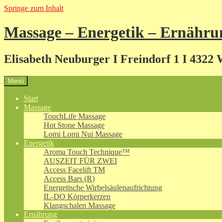
Springe zum Inhalt
Massage – Energetik – Ernähru
Elisabeth Neuburger I Freindorf 1 I 4322 
Menü
Start
Massage
TouchLife Massage
Hot Stone Massage
Lomi Lomi Nui Massage
Energetik
Aroma Touch Technique™
AUSZEIT FÜR ZWEI
Access Facelift TM
Access Bars (R)
Energetische Wirbelsäulenaufrichtung
IL-DO Körperkerzen
Klangschalen Massage
Ernährung